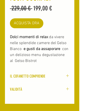
Prezzo
Prezzo
 229,00 € 
199,00 €
regolare
scontato
ACQUISTA ORA
Dolci momenti di relax
da vivere
nelle splendide camere del Gelso
Bianco
e gusti da assaporare
con
un delizioso menu degustazione
al Gelso Bistrot
IL COFANETTO COMPRENDE
Notte e colazione
in superior room
VALIDITÀ
ALICE o LINDA
Bottiglia di Prosecco
all'arrivo in
I cofanetti MOMENTI hanno validità
camera
due anni dalla data di emissione.
Cena per due persone
con menu
Sono utilizzabili in tutti i momenti