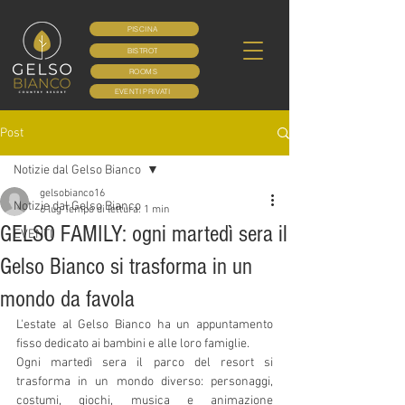
PISCINA
BISTROT
ROOMS
EVENTI PRIVATI
Post
Notizie dal Gelso Bianco
gelsobianco16
Notizie dal Gelso Bianco
6 lug
Tempo di lettura: 1 min
GELSO FAMILY: ogni martedì sera il
EVENTI
Gelso Bianco si trasforma in un
mondo da favola
L'estate al Gelso Bianco ha un appuntamento 
fisso dedicato ai bambini e alle loro famiglie.
Ogni martedì sera il parco del resort si 
trasforma in un mondo diverso: personaggi, 
costumi, giochi, musica e animazione 