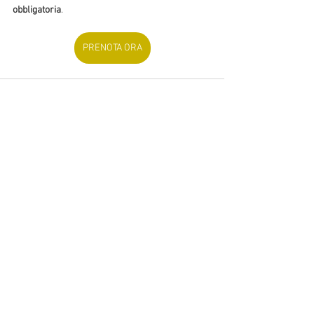
obbligatoria
.
PRENOTA ORA
Mostra tutti
Post recenti