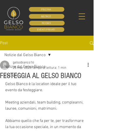
PISCINA
BISTROT
ROOMS
EVENTI PRIVATI
Post
Notizie dal Gelso Bianco
gelsobianco16
Notizie dal Gelso Bianco
25 mar 2025
Tempo di lettura: 1 min
FESTEGGIA AL GELSO BIANCO
EVENTI
Gelso Bianco è la location ideale per il tuo 
evento da festeggiare.
Meeting aziendali, team building, compleanni, 
lauree, comunioni, matrimoni. 
Abbiamo quello che fa per te, per trasformare 
la tua occasione speciale, in un momento da 