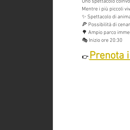
Uno spettacolo coinvo
Mentre i più piccoli vi
✨ Spettacolo di anim
🍕 Possibilità di cena
🌳 Ampio parco immer
🎭 Inizio ore 20:30
Prenota i
👉