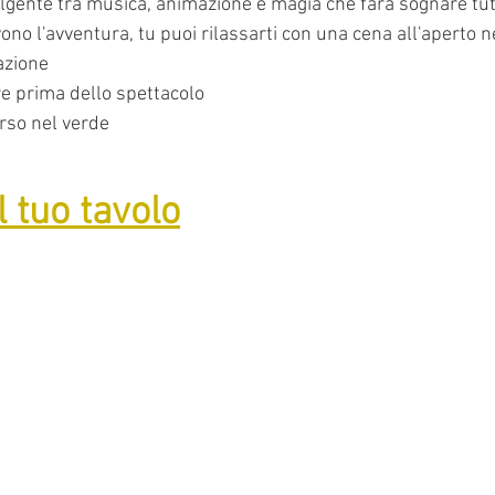
lgente tra musica, animazione e magia che farà sognare tutt
vono l'avventura, tu puoi rilassarti con una cena all'aperto n
azione
re prima dello spettacolo
so nel verde
l tuo tavolo