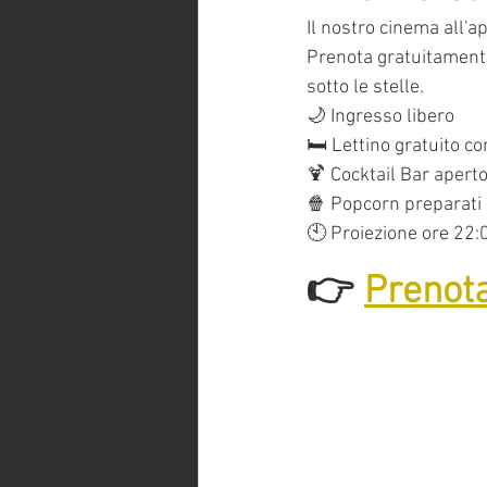
Il nostro cinema all'a
Prenota gratuitamente 
sotto le stelle.
🌙 Ingresso libero
🛏️ Lettino gratuito c
🍹 Cocktail Bar aperto
🍿 Popcorn preparati
🕙 Proiezione ore 22:
👉 
Prenota 