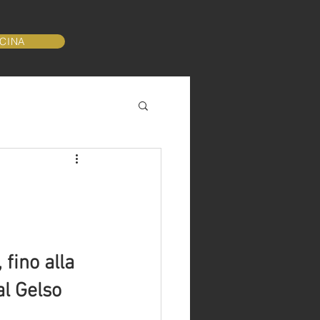
SCINA
fino alla 
l Gelso 