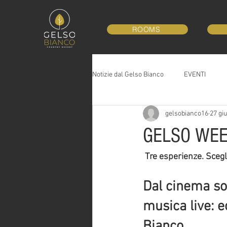
ROOMS
Notizie dal Gelso Bianco
EVENTI
gelsobianco16
27 giu
GELSO WEEK
 Tre esperienze. Scegli
Dal cinema sot
musica live: e
Bianco